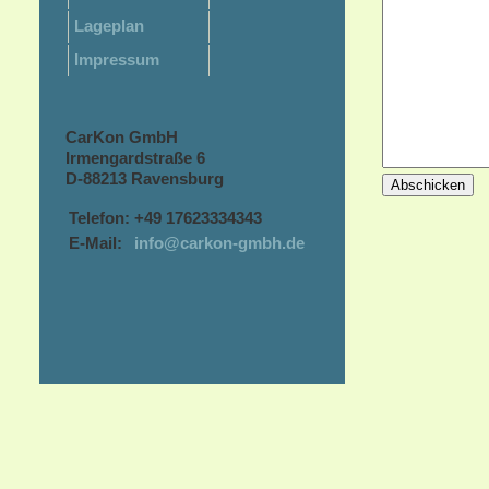
Lageplan
Impressum
CarKon GmbH
Irmengardstraße 6
D
-88213 Ravensburg
Telefon:
+49 17623334343
E-Mail:
info@carkon-gmbh.de