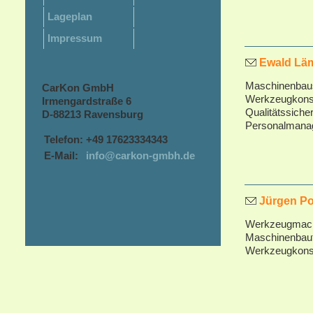
Lageplan
Impressum
Ewald Lämm
Maschinenbau
CarKon GmbH
Werkzeugkonst
Irmengardstraße 6
Qualitätssiche
D
-88213 Ravensburg
Personalmana
Telefon:
+49 17623334343
E-Mail:
info@carkon-gmbh.de
Jürgen Po
Werkzeugmac
Maschinenbaut
Werkzeugkonst